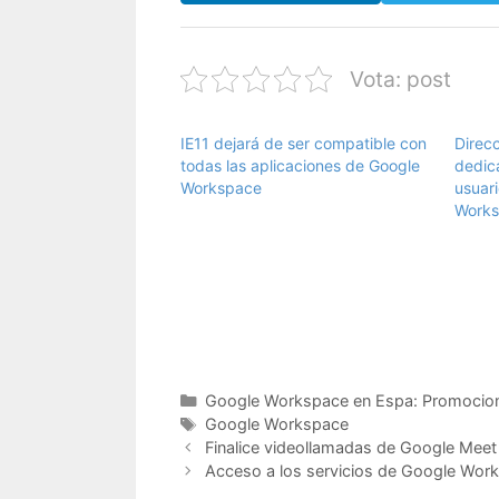
Vota: post
IE11 dejará de ser compatible con
Direc
todas las aplicaciones de Google
dedica
Workspace
usuar
Work
Categorías
Google Workspace en Espa: Promocion
Etiquetas
Google Workspace
Finalice videollamadas de Google Meet 
Acceso a los servicios de Google Wor