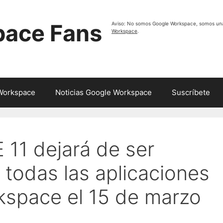
pace Fans
Aviso: No somos Google Workspace, somos un
Workspace
.
 Workspace
Noticias Google Workspace
Suscríbete
E 11 dejará de ser
 todas las aplicaciones
space el 15 de marzo