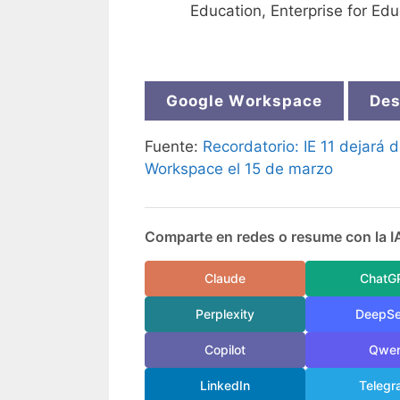
Education, Enterprise for Edu
Google Workspace
Des
Fuente:
Recordatorio: IE 11 dejará 
Workspace el 15 de marzo
Comparte en redes o resume con la I
Claude
ChatG
Perplexity
DeepS
Copilot
Qwe
LinkedIn
Telegr