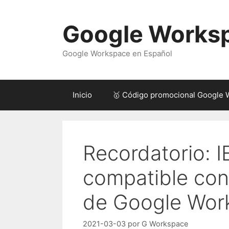
Saltar
al
Google Works
contenido
Google Workspace en Español
Inicio
🥇 Código promocional Google
Recordatorio: I
compatible con
de Google Work
2021-03-03
por
G Workspace