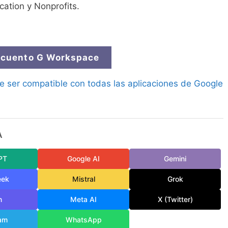
cation y Nonprofits.
cuento G Workspace
de ser compatible con todas las aplicaciones de Google
A
PT
Google AI
Gemini
eek
Mistral
Grok
n
Meta AI
X (Twitter)
am
WhatsApp