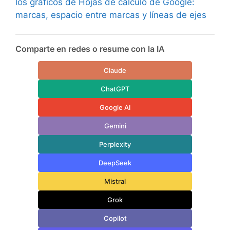
los gráficos de Hojas de cálculo de Google:
marcas, espacio entre marcas y líneas de ejes
Comparte en redes o resume con la IA
Claude
ChatGPT
Google AI
Gemini
Perplexity
DeepSeek
Mistral
Grok
Copilot