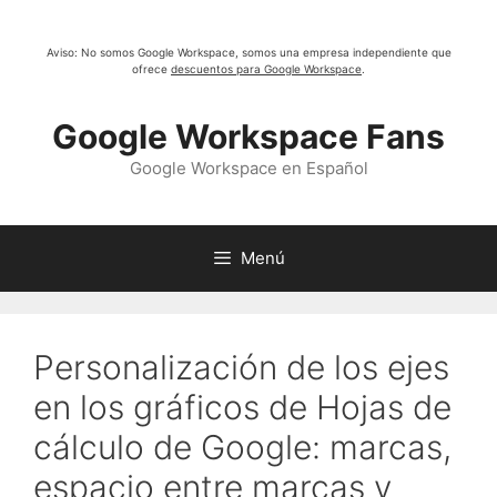
Saltar
al
Aviso: No somos Google Workspace, somos una empresa independiente que
contenido
ofrece
descuentos para Google Workspace
.
Google Workspace Fans
Google Workspace en Español
Menú
Personalización de los ejes
en los gráficos de Hojas de
cálculo de Google: marcas,
espacio entre marcas y