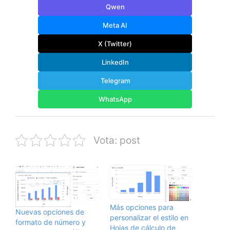
Qwen
Meta AI
X (Twitter)
LinkedIn
Telegram
WhatsApp
Vota: post
Más opciones para
Nuevas opciones de
personalizar el estilo en
formato de número y
Hojas de cálculo de