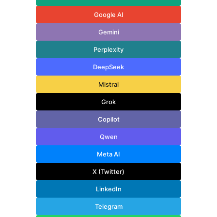
Google AI
Gemini
Perplexity
DeepSeek
Mistral
Grok
Copilot
Qwen
Meta AI
X (Twitter)
LinkedIn
Telegram