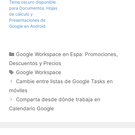
administrador distribuye
Tema oscuro disponible
los materiales con la
para Documentos, Hojas
marca a los usuarios de
de cálculo y
su dominio, tendrán
Presentaciones de
acceso a las siguientes
Google en Android
opciones:…
Categorías
Google Workspace en Espa: Promociones,
Descuentos y Precios
Etiquetas
Google Workspace
Cambie entre listas de Google Tasks en
móviles
Comparta desde dónde trabaja en
Calendario Google