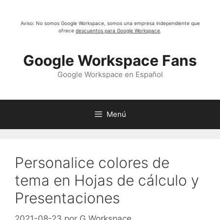
Saltar
al
Aviso: No somos Google Workspace, somos una empresa independiente que
contenido
ofrece
descuentos para Google Workspace
.
Google Workspace Fans
Google Workspace en Español
Menú
Personalice colores de
tema en Hojas de cálculo y
Presentaciones
2021-08-23
por
G Workspace