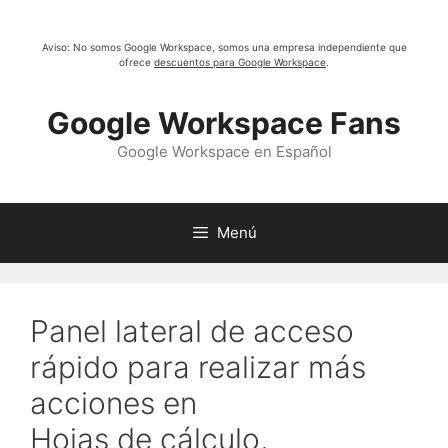
Saltar
al
Aviso: No somos Google Workspace, somos una empresa independiente que
contenido
ofrece
descuentos para Google Workspace
.
Google Workspace Fans
Google Workspace en Español
Menú
Panel lateral de acceso
rápido para realizar más
acciones en
Hojas de cálculo,