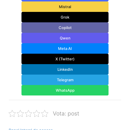
Mistral
Grok
Copilot
Qwen
Meta AI
X (Twitter)
LinkedIn
Telegram
WhatsApp
Vota: post