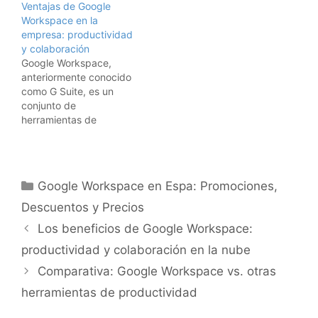
Ventajas de Google
individuos trabajan.
conocida como G Suite,
Workspace en la
Lanzado por Google en
que está diseñada para
empresa: productividad
2006, este servicio ha
empresas y
y colaboración
evolucionado para
organizaciones de
Google Workspace,
ofrecer una amplia gama
cualquier tamaño. Esta
anteriormente conocido
de aplicaciones
suite incluye
como G Suite, es un
diseñadas para…
herramientas de correo
conjunto de
electrónico,
herramientas de
videoconferencia,
productividad y
almacenamiento en la
colaboración en la nube
nube, colaboración en
que ha transformado la
tiempo real y muchas
manera en que las
otras características
Categorías
Google Workspace en Espa: Promociones,
empresas y los
que…
individuos trabajan.
Descuentos y Precios
Lanzado por Google en
Los beneficios de Google Workspace:
2006, este servicio ha
evolucionado
productividad y colaboración en la nube
significativamente,
Comparativa: Google Workspace vs. otras
integrando aplicaciones
que permiten desde la
herramientas de productividad
gestión de…