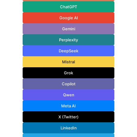
ChatGPT
Google AI
Gemini
Perplexity
DeepSeek
Mistral
Grok
Copilot
Qwen
Meta AI
X (Twitter)
LinkedIn