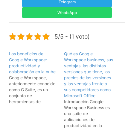
Telegram
WhatsApp
5/5 - (1 voto)
Los beneficios de
Qué es Google
Google Workspace:
Workspace business, sus
productividad y
ventajas, las distintas
colaboración en la nube
versiones que tiene, los
Google Workspace,
precios de las versiones
anteriormente conocido
y las ventajas frente a
como G Suite, es un
sus competidores como
conjunto de
Microsoft Office
herramientas de
Introducción Google
productividad y
Workspace Business es
colaboración en la nube
una suite de
que ha transformado la
aplicaciones de
manera en que las
productividad en la
empresas y los
nube, anteriormente