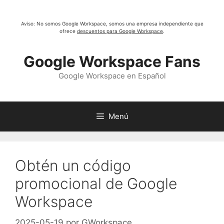
Saltar
al
Aviso: No somos Google Workspace, somos una empresa independiente que
contenido
ofrece
descuentos para Google Workspace
.
Google Workspace Fans
Google Workspace en Español
Menú
Obtén un código
promocional de Google
Workspace
2025-05-19
por
GWorkspace