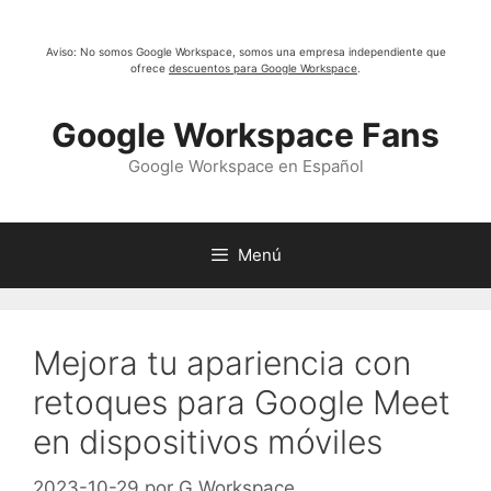
Saltar
al
Aviso: No somos Google Workspace, somos una empresa independiente que
contenido
ofrece
descuentos para Google Workspace
.
Google Workspace Fans
Google Workspace en Español
Menú
Mejora tu apariencia con
retoques para Google Meet
en dispositivos móviles
2023-10-29
por
G Workspace