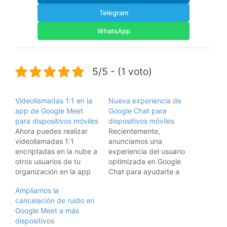
Telegram
WhatsApp
5/5 - (1 voto)
Videollamadas 1:1 en la
Nueva experiencia de
app de Google Meet
Google Chat para
para dispositivos móviles
dispositivos móviles
Ahora puedes realizar
Recientemente,
videollamadas 1:1
anunciamos una
encriptadas en la nube a
experiencia del usuario
otros usuarios de tu
optimizada en Google
organización en la app
Chat para ayudarte a
de Meet para
encontrar lo que
Ampliamos la
dispositivos móviles.
necesitas mucho más
cancelación de ruido en
Antes, debías crear un
rápido, además de
Google Meet a más
vínculo de la reunión con
nuevas funciones, como
dispositivos
anticipación y
la página principal y las