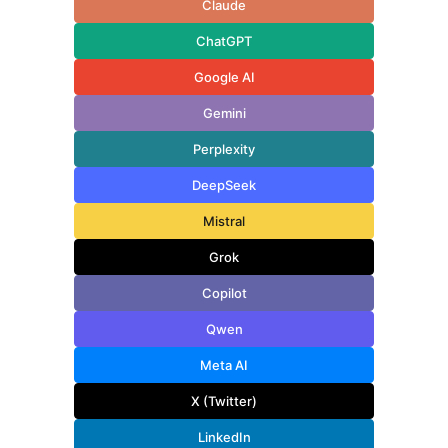
Claude
ChatGPT
Google AI
Gemini
Perplexity
DeepSeek
Mistral
Grok
Copilot
Qwen
Meta AI
X (Twitter)
LinkedIn