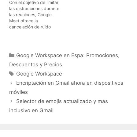
Con el objetivo de limitar
compartirlo en una
menciones. Hoy nos
las distracciones durante
invitación de calendario,
complace presentar una
las reuniones, Google
un mensaje de chat o un
nueva barra de
Meet ofrece la
correo electrónico. Ahora
navegación en la parte
cancelación de ruido
puedes…
inferior de la app de
para filtrar el ruido de
Chat para…
fondo, como los sonidos
de puertas o de una
obra en construcción
Categorías
Google Workspace en Espa: Promociones,
cercana. A partir de hoy,
la cancelación de ruido
Descuentos y Precios
tendrá las siguientes
Etiquetas
Google Workspace
características: Estará
disponible para…
Encriptación en Gmail ahora en dispositivos
móviles
Selector de emojis actualizado y más
inclusivo en Gmail