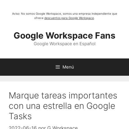
Saltar
al
Aviso: No somos Google Workspace, somos una empresa independiente que
contenido
ofrece
descuentos para Google Workspace
.
Google Workspace Fans
Google Workspace en Español
Menú
Marque tareas importantes
con una estrella en Google
Tasks
2022-06-16
por
G Workspace