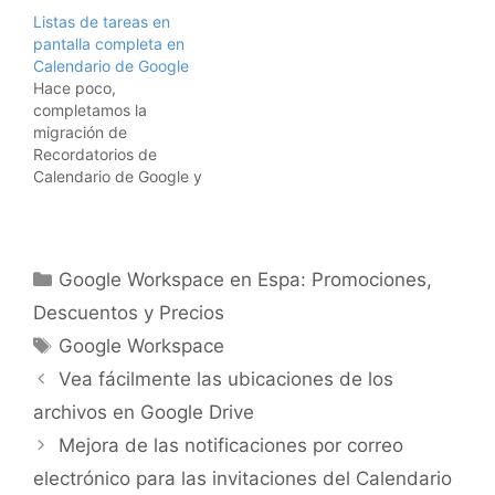
la lista de Tasks del
cronograma, que te
Listas de tareas en
destinatario. Cuando se
permite hacer un
pantalla completa en
realiza una edición en un
seguimiento de los
Calendario de Google
elemento asignado en
proyectos en Hojas de
Hace poco,
Tasks, por ejemplo, un
cálculo de Google. En
completamos la
cambio en el título, la…
esta nueva capa visual,
migración de
encontrarás información
Recordatorios de
de los proyectos
Calendario de Google y
almacenada en Hojas de
Asistente de Google a
cálculo, como la fecha
Google Tasks para
de inicio y…
brindar una manera
sencilla de ver y
Categorías
Google Workspace en Espa: Promociones,
administrar todas las
tareas en un solo lugar.
Descuentos y Precios
Para continuar con esto,
Etiquetas
Google Workspace
ofreceremos una
experiencia de pantalla
Vea fácilmente las ubicaciones de los
completa en
archivos en Google Drive
computadoras para ver
todas las…
Mejora de las notificaciones por correo
electrónico para las invitaciones del Calendario