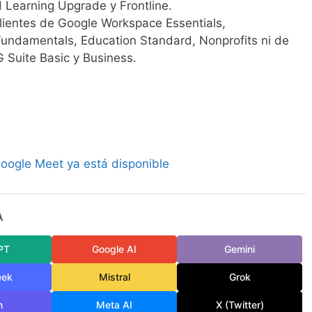
 Learning Upgrade y Frontline.
clientes de Google Workspace Essentials,
Fundamentals, Education Standard, Nonprofits ni de
 Suite Basic y Business.
Google Meet ya está disponible
A
PT
Google AI
Gemini
eek
Mistral
Grok
n
Meta AI
X (Twitter)