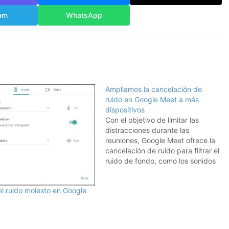
am
WhatsApp
Ampliamos la cancelación de
ruido en Google Meet a más
dispositivos
Con el objetivo de limitar las
distracciones durante las
reuniones, Google Meet ofrece la
cancelación de ruido para filtrar el
ruido de fondo, como los sonidos
de puertas o de una obra en
construcción cercana. A partir de
 el ruido molesto en Google
hoy, la cancelación de ruido
tendrá las siguientes
características: Estará disponible
para…