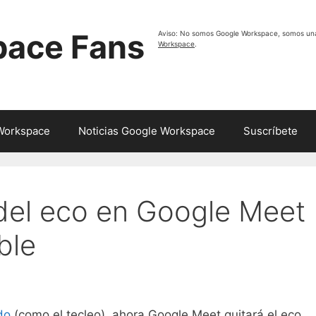
pace Fans
Aviso: No somos Google Workspace, somos un
Workspace
.
 Workspace
Noticias Google Workspace
Suscríbete
 del eco en Google Meet
ble
do
(como el tecleo), ahora Google Meet quitará el eco