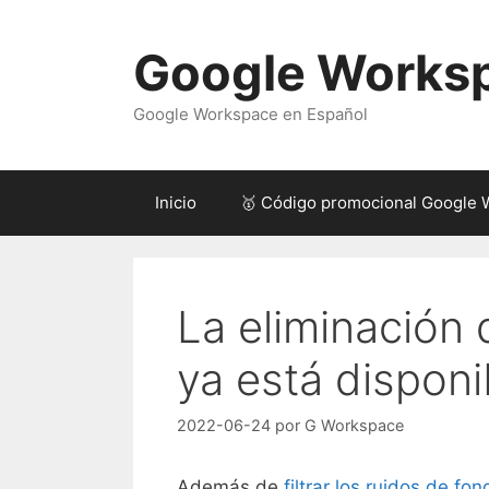
Saltar
al
Google Works
contenido
Google Workspace en Español
Inicio
🥇 Código promocional Google
La eliminación
ya está disponi
2022-06-24
por
G Workspace
Además de
filtrar los ruidos de fon