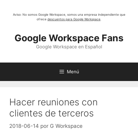
Saltar
al
Aviso: No somos Google Workspace, somos una empresa independiente que
contenido
ofrece
descuentos para Google Workspace
.
Google Workspace Fans
Google Workspace en Español
Menú
Hacer reuniones con
clientes de terceros
2018-06-14
por
G Workspace