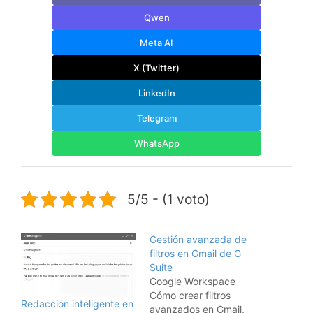
Qwen
Meta AI
X (Twitter)
LinkedIn
Telegram
WhatsApp
5/5 - (1 voto)
Gestión avanzada de
filtros en Gmail de G
Suite
Google Workspace
Cómo crear filtros
Redacción inteligente en
avanzados en Gmail,