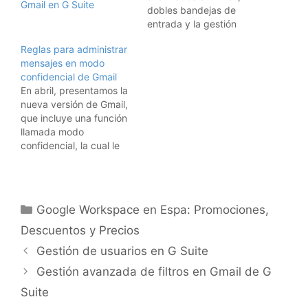
Gmail en G Suite
dobles bandejas de
entrada y la gestión
avanzada del correo.
Reglas para administrar
mensajes en modo
confidencial de Gmail
En abril, presentamos la
nueva versión de Gmail,
que incluye una función
llamada modo
confidencial, la cual le
permite establecer
fechas de vencimiento y
revocar el acceso a los
mensajes enviados
Categorías
Google Workspace en Espa: Promociones,
previamente con el
objetivo de ayudarle a
Descuentos y Precios
proteger el contenido
Gestión de usuarios en G Suite
confidencial de sus
correos electrónicos. En
Gestión avanzada de filtros en Gmail de G
este momento,
Suite
lanzamos…