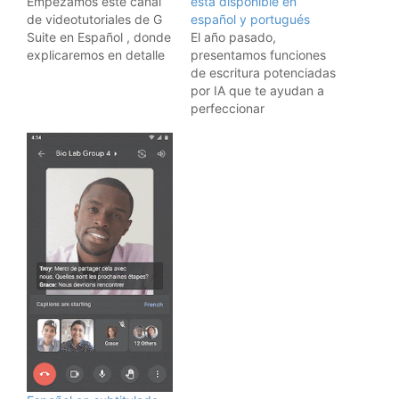
Empezamos este canal
está disponible en
de videotutoriales de G
español y portugués
Suite en Español , donde
El año pasado,
explicaremos en detalle
presentamos funciones
cómo crear una cuenta
de escritura potenciadas
en G Suite en Español y
por IA que te ayudan a
cómo utilizar cada una
perfeccionar
de sus herramientas
rápidamente el trabajo
empresariales de
existente o a redactar
productividad.
algo nuevo en
Documentos de Google
y Gmail usando Gemini
para Google Workspace.
Desde entonces,
Ayúdame a escribir ha
ayudado a muchísimos
usuarios a crear
borradores de
contenido…