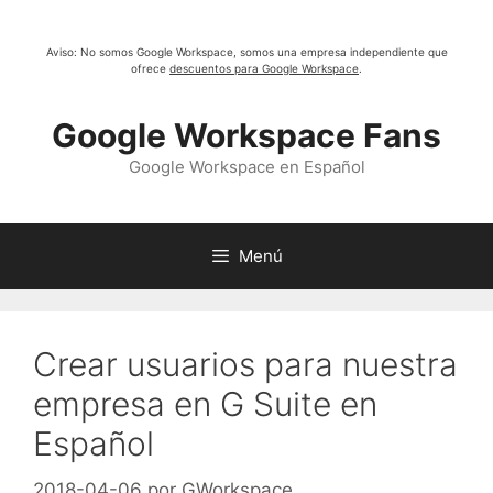
Saltar
al
Aviso: No somos Google Workspace, somos una empresa independiente que
contenido
ofrece
descuentos para Google Workspace
.
Google Workspace Fans
Google Workspace en Español
Menú
Crear usuarios para nuestra
empresa en G Suite en
Español
2018-04-06
por
GWorkspace