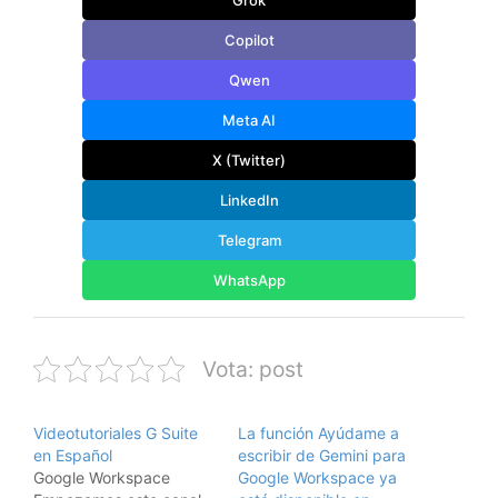
Copilot
Qwen
Meta AI
X (Twitter)
LinkedIn
Telegram
WhatsApp
Vota: post
Videotutoriales G Suite
La función Ayúdame a
en Español
escribir de Gemini para
Google Workspace
Google Workspace ya