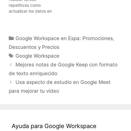
activen el envío de
repetitivas como
notificaciones por…
actualizar los datos en
una hoja de cálculo.
Además, mantener la
estructura y el formato
de los datos puede ser
Categorías
Google Workspace en Espa: Promociones,
difícil cuando hay varias
personas que actualizan
Descuentos y Precios
el documento. Para
Etiquetas
Google Workspace
ayudarte a resolver este
problema, nos complace
Mejores notas de Google Keep con formato
anunciar las tablas…
de texto enriquecido
Usa aspecto de estudio en Google Meet
para mejorar tu video
Ayuda para Google Workspace