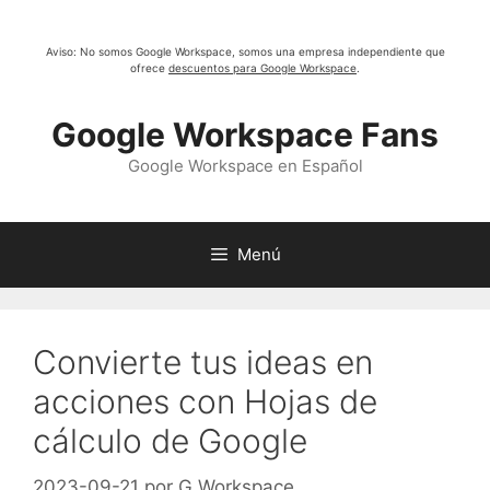
Saltar
al
Aviso: No somos Google Workspace, somos una empresa independiente que
contenido
ofrece
descuentos para Google Workspace
.
Google Workspace Fans
Google Workspace en Español
Menú
Convierte tus ideas en
acciones con Hojas de
cálculo de Google
2023-09-21
por
G Workspace