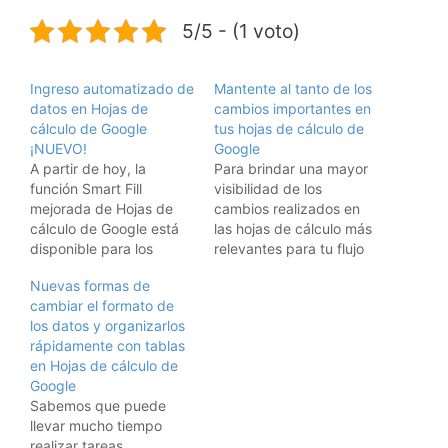
5/5 - (1 voto)
Ingreso automatizado de
Mantente al tanto de los
datos en Hojas de
cambios importantes en
cálculo de Google
tus hojas de cálculo de
¡NUEVO!
Google
A partir de hoy, la
Para brindar una mayor
función Smart Fill
visibilidad de los
mejorada de Hojas de
cambios realizados en
cálculo de Google está
las hojas de cálculo más
disponible para los
relevantes para tu flujo
clientes con el
de trabajo y permitir una
Nuevas formas de
complemento de Duet AI
comunicación entre
cambiar el formato de
para Google Workspace
equipos más eficiente,
los datos y organizarlos
Enterprise. Esta función
presentamos las
rápidamente con tablas
se basa en Smart Fill de
notificaciones
en Hojas de cálculo de
Hojas de cálculo de
condicionales. Estas
Google
Google, una función que
notificaciones te
Sabemos que puede
presentamos en 2020
permiten crear reglas en
llevar mucho tiempo
y…
hojas de cálculo que
realizar tareas