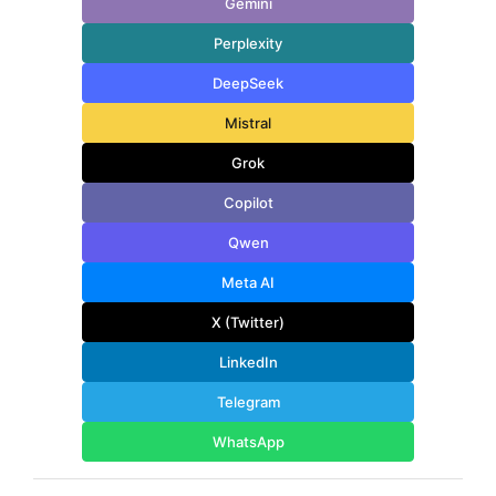
Gemini
Perplexity
DeepSeek
Mistral
Grok
Copilot
Qwen
Meta AI
X (Twitter)
LinkedIn
Telegram
WhatsApp