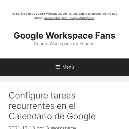
Saltar
al
Aviso: No somos Google Workspace, somos una empresa independiente que
contenido
ofrece
descuentos para Google Workspace
.
Google Workspace Fans
Google Workspace en Español
Menú
Configure tareas
recurrentes en el
Calendario de Google
2021-12-13
por
G Workspace