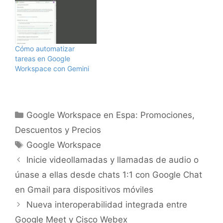
brindar una manera
comunicación entre
sencilla de ver y
equipos más eficiente,
administrar todas las
presentamos las
tareas en un solo lugar.
notificaciones
Para continuar con esto,
condicionales. Estas
Cómo automatizar
ofreceremos una
notificaciones te
tareas en Google
experiencia de pantalla
permiten crear reglas en
Workspace con Gemini
completa en
hojas de cálculo que
computadoras para ver
activen el envío de
todas las…
notificaciones por…
Categorías
Google Workspace en Espa: Promociones,
Descuentos y Precios
Etiquetas
Google Workspace
Inicie videollamadas y llamadas de audio o
únase a ellas desde chats 1:1 con Google Chat
en Gmail para dispositivos móviles
Nueva interoperabilidad integrada entre
Google Meet y Cisco Webex