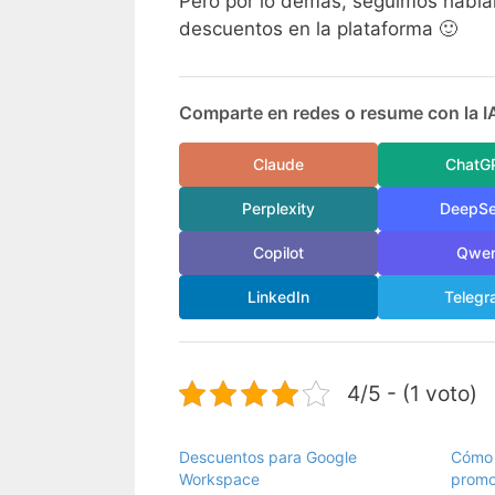
Pero por lo demás, seguimos habl
descuentos en la plataforma 🙂
Comparte en redes o resume con la I
Claude
ChatG
Perplexity
DeepS
Copilot
Qwe
LinkedIn
Telegr
4/5 - (1 voto)
Descuentos para Google
Cómo 
Workspace
promo