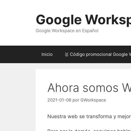
Saltar
al
Google Works
contenido
Google Workspace en Español
Inicio
🥇 Código promocional Google
Ahora somos W
2021-01-06
por
GWorkspace
Nuestra web se transforma y mejo