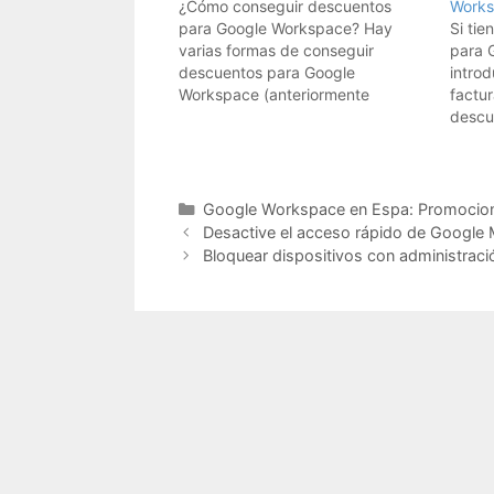
¿Cómo conseguir descuentos
Work
para Google Workspace? Hay
Si ti
varias formas de conseguir
para 
descuentos para Google
introd
Workspace (anteriormente
factur
conocido como G Suite). Aquí
descue
tienes algunas opciones que
de Go
podrías considerar: Planes de
recibi
precios: Google ofrece diferentes
actual
planes de precios para Google
caso,
Categorías
Google Workspace en Espa: Promocion
Workspace, dependiendo de tus
duran
Desactive el acceso rápido de Google
necesidades y el tamaño de tu
plan.
Bloquear dispositivos con administraci
organización. Asegúrate…