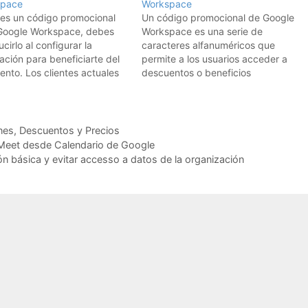
space
Workspace
enes un código promocional
Un código promocional de Google
Google Workspace, debes
Workspace es una serie de
ucirlo al configurar la
caracteres alfanuméricos que
ación para beneficiarte del
permite a los usuarios acceder a
nto. Los clientes actuales
descuentos o beneficios
ogle Workspace pueden
especiales al suscribirse a los
r códigos promocionales al
servicios de Google Workspace.
izar su suscripción. En ese
Estos códigos son una
 hay que canjear el código
herramienta de marketing
es, Descuentos y Precios
te el proceso de cambio de
utilizada por Google para atraer
 Meet desde Calendario de Google
 Pasos para canjear…
nuevos clientes y fomentar la
ón básica y evitar accesso a datos de la organización
adopción de…