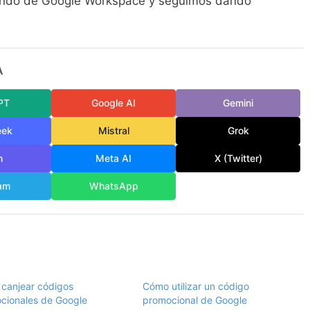
ando de Google Workspace y seguimos dando
A
PT
Google AI
Gemini
eek
Mistral
Grok
n
Meta AI
X (Twitter)
am
WhatsApp
canjear códigos
Cómo utilizar un código
cionales de Google
promocional de Google