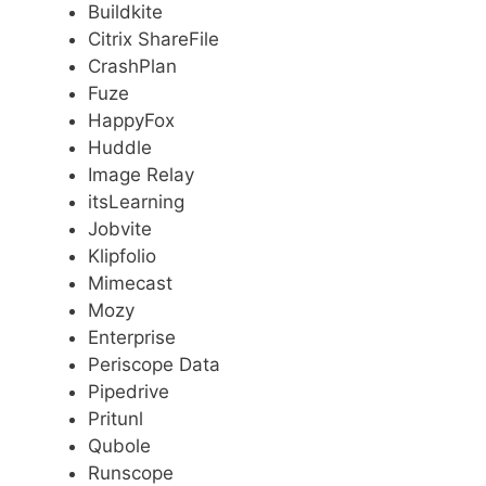
Buildkite
Citrix ShareFile
CrashPlan
Fuze
HappyFox
Huddle
Image Relay
itsLearning
Jobvite
Klipfolio
Mimecast
Mozy
Enterprise
Periscope Data
Pipedrive
Pritunl
Qubole
Runscope