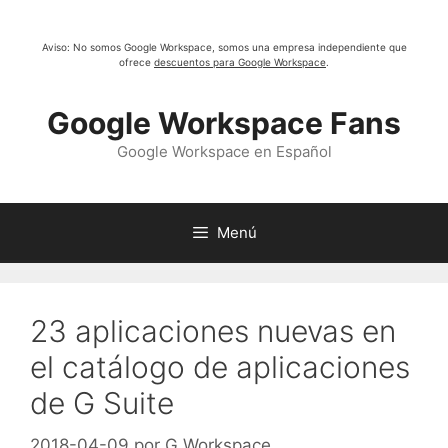
Saltar
al
Aviso: No somos Google Workspace, somos una empresa independiente que
contenido
ofrece
descuentos para Google Workspace
.
Google Workspace Fans
Google Workspace en Español
Menú
23 aplicaciones nuevas en
el catálogo de aplicaciones
de G Suite
2018-04-09
por
G Workspace