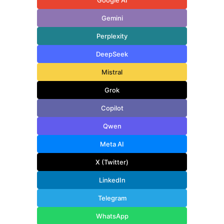
Gemini
Perplexity
DeepSeek
Mistral
Grok
Copilot
Qwen
Meta AI
X (Twitter)
LinkedIn
Telegram
WhatsApp